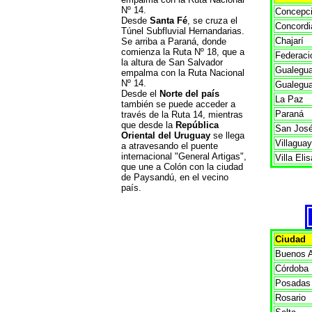
Nº 14.
Concepci
Desde
Santa Fé
, se cruza el
Concordi
Túnel Subfluvial Hernandarias.
Chajarí
Se arriba a Paraná, donde
comienza la Ruta Nº 18, que a
Federaci
la altura de San Salvador
Gualegu
empalma con la Ruta Nacional
Nº 14.
Gualegu
Desde el
Norte del país
La Paz
también se puede acceder a
Paraná
través de la Ruta 14, mientras
que desde la
República
San Jos
Oriental del Uruguay
se llega
Villaguay
a atravesando el puente
internacional "General Artigas",
Villa Elis
que une a Colón con la ciudad
de Paysandú, en el vecino
país.
Ciudad
Buenos A
Córdoba
Posadas
Rosario