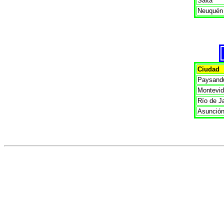
Salta
Neuquén
Ciudad
Paysand
Montevi
Río de J
Asunció