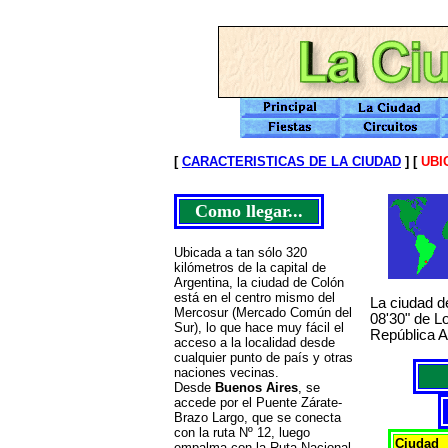
[
CARACTERISTICAS DE LA CIUDAD
] [
UBI
Como llegar...
Ubicada a tan sólo 320
kilómetros de la capital de
Argentina, la ciudad de Colón
está en el centro mismo del
La ciudad d
Mercosur (Mercado Común del
08'30" de Lo
Sur), lo que hace muy fácil el
República A
acceso a la localidad desde
cualquier punto de país y otras
naciones vecinas.
Desde
Buenos Aires
, se
accede por el Puente Zárate-
Brazo Largo, que se conecta
con la ruta Nº 12, luego
Ciudad
empalma con la Ruta Nacional